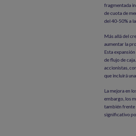
fragmentada ind
de cuota de mer
del 40-50% a la
Más allá del cr
aumentar la pro
Esta expansión
de flujo de caj
accionistas, co
que incluirá un
La mejora en lo
embargo, los mú
también frente 
significativo p