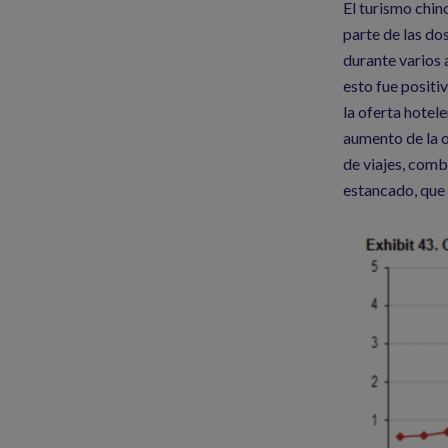
El turismo chin
parte de las do
durante varios
esto fue positi
la oferta hotel
aumento de la o
de viajes, comb
estancado, que 