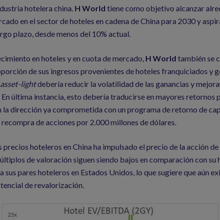
ustria hotelera china.
H World
tiene como objetivo alcanzar alr
cado en el sector de hoteles en cadena de China para 2030 y aspir
rgo plazo, desde menos del 10% actual.
ecimiento en hoteles y en cuota de mercado,
H World
también se c
porción de sus ingresos provenientes de hoteles franquiciados y g
asset-light
debería reducir la volatilidad de las ganancias y mejora
a. En última instancia, esto debería traducirse en mayores retornos 
n la dirección ya comprometida con un programa de retorno de capi
a recompra de acciones por 2.000 millones de dólares.
s precios hoteleros en China ha impulsado el precio de la acción de
ltiplos de valoración siguen siendo bajos en comparación con su h
a sus pares hoteleros en Estados Unidos, lo que sugiere que aún ex
otencial de revalorización.