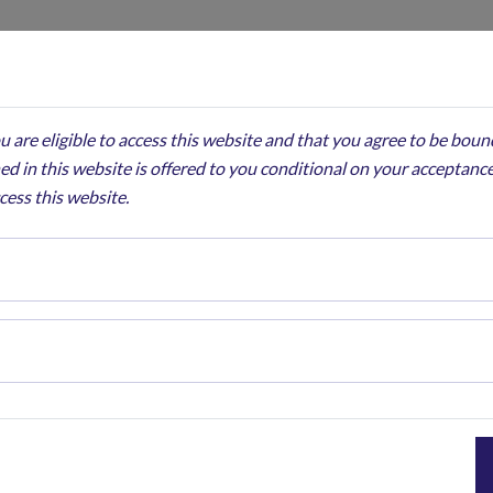
 are eligible to access this website and that you agree to be boun
ed in this website is offered to you conditional on your acceptance
cess this website.
ER 2025
a vuelve a hacer ch
ama para el consumidor chino sigue siendo difícil, con poca recup
ncial y un crecimiento estancado de las ventas minoristas, no todo 
l caso del sector de los viajes y, en particular, la industria hotelera