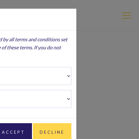
d by all terms and conditions set
 of these terms. If you do not
eck-
eración en la
está siendo
ACCEPT
DECLINE
. El reciente