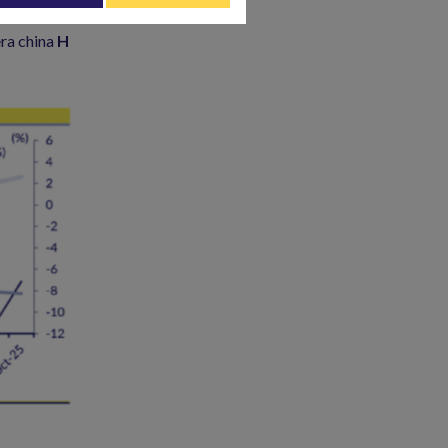
ón a la agencia
era china
H