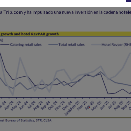
ión en los precios de los hoteles es favorable para nuestra exposici
ea
Trip.com
y ha impulsado una nueva inversión en la cadena hotel