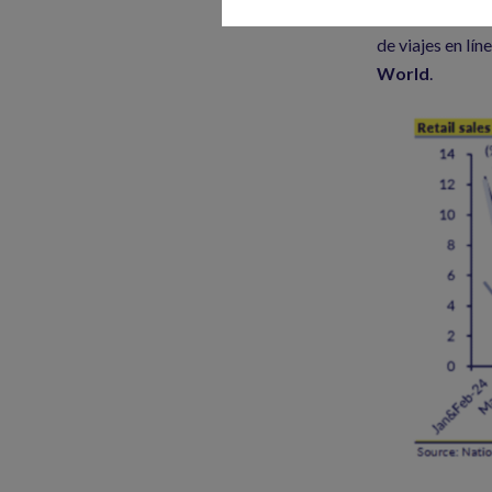
punto de inflex
de viajes en lín
World
.