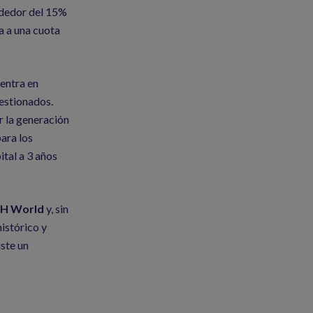
ededor del 15%
a a una cuota
entra en
estionados.
r la generación
para los
tal a 3 años
H World
y, sin
istórico y
iste un