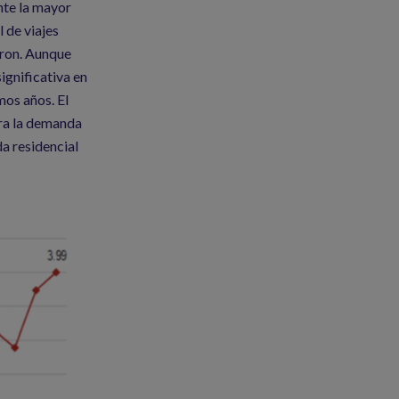
nte la mayor
 de viajes
aron. Aunque
ignificativa en
mos años. El
ara la demanda
a residencial