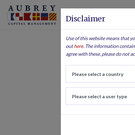
Disclaimer
Use of this website means that you
out
here
. The information contain
agree with these, please do not ac
17 DECEMB
Chin
in
Aunque el panor
vivienda reside
negativo, como e