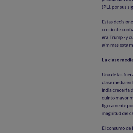
(PLI, por sus si
Estas decisione
creciente confi
era Trump -y c
a(m mas esta m
La clase media
Una de las fuer
clase media en 
india crecerfa 
quinto mayor me
ligeramente por
magnitud del c
El consumo de I