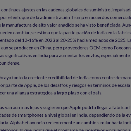
 continues ajustes en las cadenas globales de suministro, impulsa
por el enfoque de la administraci6n Trump en acuerdos comerciale
 la manufactura de alto valor anadido se ha visto beneficiada. Aun
ueden cambiar, se estima que la participaci6n de India en la fabric
entado del 12-16% en 2023 al 20-25% hacia mediados de 2025. L
os aun se producen en China, pero proveedores OEM como Foxconn
as significativas en India para aumentar los envfos, especialmente 
ounidense.
braya tanto la creciente credibilidad de India como centre de ma
por pa rte de Apple, de los desaffos y riesgos en terminos de escala 
cer una alianza estrategica a largo plazo con el pafs.
as van aun mas lejos y sugieren que Apple podrfa llegar a fabricar 
dades de smartphones a nivel global en India, dependiendo de la ev
laria. Alphabet anuncio recientemente un cambio similar hacia Indi
elefonos, lo que indica que el programa de incentivos vinculados a