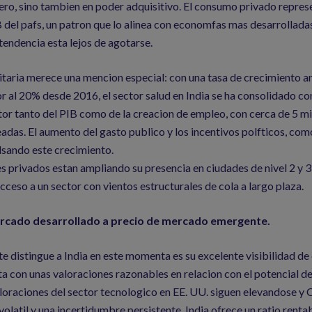
ero, sino tambien en poder adquisitivo. El consumo privado repre
 del pafs, un patron que lo alinea con economfas mas desarrolladas
 tendencia esta lejos de agotarse.
itaria merece una mencion especial: con una tasa de crecimiento 
 al 20% desde 2016, el sector salud en India se ha consolidado c
r tanto del PIB como de la creacion de empleo, con cerca de 5 mi
das. El aumento del gasto publico y los incentivos polfticos, co
lsando este crecimiento.
 privados estan ampliando su presencia en ciudades de nivel 2 y 3,
acceso a un sector con vientos estructurales de cola a largo plaza.
rcado desarrollado a precio de mercado emergente.
e distingue a India en este momenta es su excelente visibilidad de
nta con unas valoraciones razonables en relacion con el potencial d
loraciones del sector tecnologico en EE. UU. siguen elevandose y C
volatil y una incertidumbre persistente, India ofrece un ratio renta