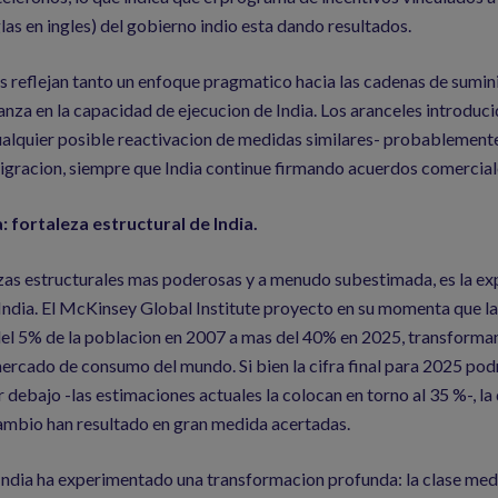
glas en ingles) del gobierno indio esta dando resultados.
s reflejan tanto un enfoque pragmatico hacia las cadenas de sumin
anza en la capacidad de ejecucion de India. Los aranceles introduci
ualquier posible reactivacion de medidas similares- probablement
igracion, siempre que India continue firmando acuerdos comercial
: fortaleza estructural de India.
zas estructurales mas poderosas y a menudo subestimada, es la ex
India. El McKinsey Global Institute proyecto en su momenta que l
del 5% de la poblacion en 2007 a mas del 40% en 2025, transforman
rcado de consumo del mundo. Si bien la cifra final para 2025 podr
 debajo -las estimaciones actuales la colocan en torno al 35 %-, la 
ambio han resultado en gran medida acertadas.
ndia ha experimentado una transformacion profunda: la clase medi