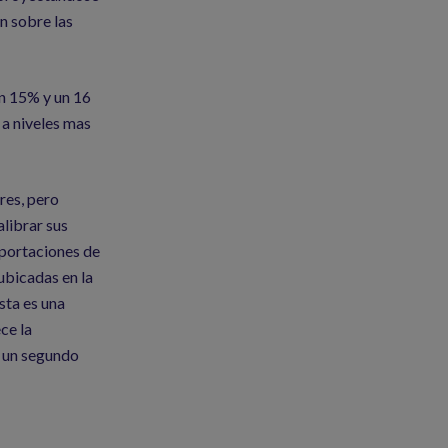
n sobre las
un 15% y un 16
 a niveles mas
res, pero
alibrar sus
mportaciones de
ubicadas en la
sta es una
ce la
e un segundo