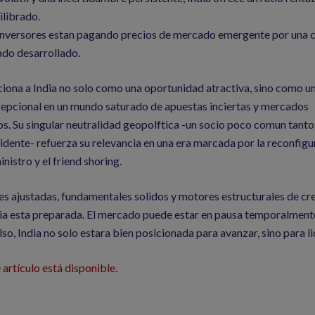
ilibrado.
s inversores estan pagando precios de mercado emergente por una 
ado desarrollado.
iona a India no solo como una oportunidad atractiva, sino como u
cepcional en un mundo saturado de apuestas inciertas y mercados
. Su singular neutralidad geopolftica -un socio poco comun tanto
ente- refuerza su relevancia en una era marcada por la reconfigu
nistro y el friend shoring.
s ajustadas, fundamentales solidos y motores estructurales de cr
dia esta preparada. El mercado puede estar en pausa temporalment
so, India no solo estara bien posicionada para avanzar, sino para li
artículo está disponible.